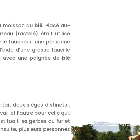
 la moisson du
blé
. Placé au-
eau (rastelé) était utilisé
e le faucheur, une personne
’aide d’une grosse faucille
es avec une poignée de
blé
ait deux sièges distincts :
al, et l’autre pour celle qui,
tituait les gerbes au fur et
 Ensuite, plusieurs personnes