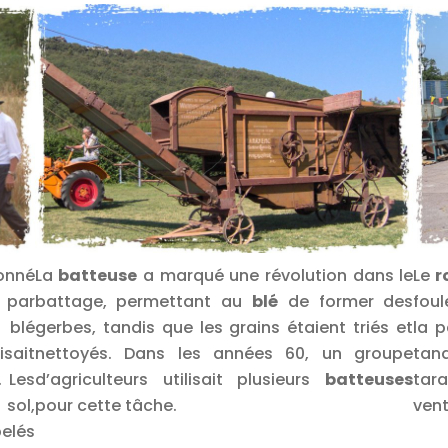
onné
La
batteuse
a marqué une révolution dans le
Le
r
e par
battage, permettant au
blé
de former des
foul
 blé
gerbes, tandis que les grains étaient triés et
la p
sait
nettoyés. Dans les années 60, un groupe
tand
. Les
d’agriculteurs utilisait plusieurs
batteuses
tar
sol,
pour cette tâche.
vent
elés