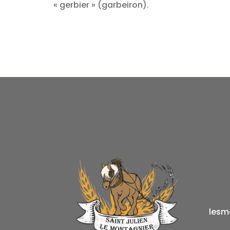
« gerbier » (garbeiron).
lesm