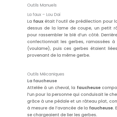
Outils Manuels
La faux – Lou Daï
La
faux
était l’outil de prédilection pour
dessus de la lame de coupe, un petit rât
pour rassembler le blé d’un côté. Derrièr
confectionnait les gerbes, ramassées à l
(voulame), puis ces gerbes étaient lié
provenant de la même gerbe.
Outils Mécaniques
La faucheuse
Attelée à un cheval, la
faucheuse
comport
l’un pour la personne qui conduisait le chev
grâce à une pédale et un râteau plat, cons
à mesure de l’avancée de la
faucheuse
.
se chargeaient de lier les gerbes.